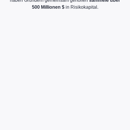
haben Gründern gemeinsam geholfen
sammele über
500 Millionen $
in Risikokapital.