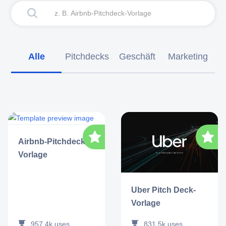
Alle
Pitchdecks
Geschäft
Marketing
V
Airbnb-Pitchdeck-
Vorlage
Uber Pitch Deck-
Vorlage
957.4k
uses
831.5k
uses