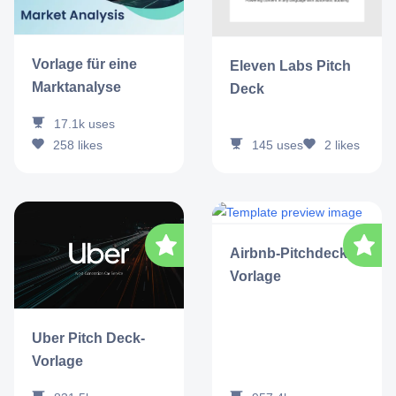
Vorlage für eine
Eleven Labs Pitch
Marktanalyse
Deck
17.1k
uses
258
likes
145
uses
2
likes
Airbnb-Pitchdeck-
Vorlage
Uber Pitch Deck-
Vorlage