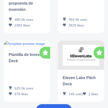
propuesta de
inversión
954.0k
uses
480.6k
uses
3828
likes
1982
likes
Plantilla de Investor
Deck
Eleven Labs Pitch
Deck
625.5k
uses
978
likes
145
uses
2
likes