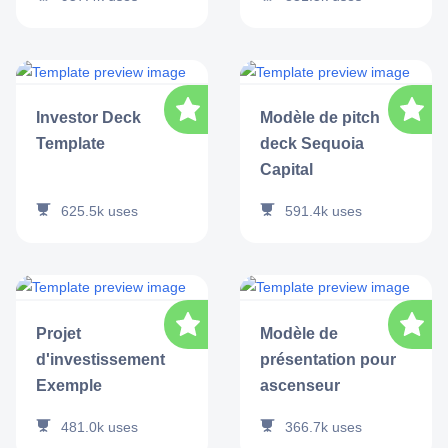
Investor Deck
Modèle de pitch
Template
deck Sequoia
Capital
625.5k
uses
591.4k
uses
Projet
Modèle de
d'investissement
présentation pour
Exemple
ascenseur
481.0k
uses
366.7k
uses