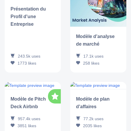
Présentation du
Profil d'une
Entreprise
Modèle d'analyse
de marché
243.5k
uses
17.1k
uses
1773
likes
258
likes
Modèle de Pitch
Modèle de plan
Deck Airbnb
d'affaires
957.4k
uses
77.2k
uses
3851
likes
2035
likes