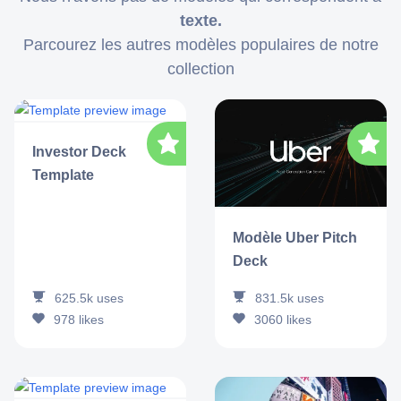
texte.
Parcourez les autres modèles populaires de notre
collection
Investor Deck
Template
Modèle Uber Pitch
Deck
625.5k
uses
831.5k
uses
978
likes
3060
likes