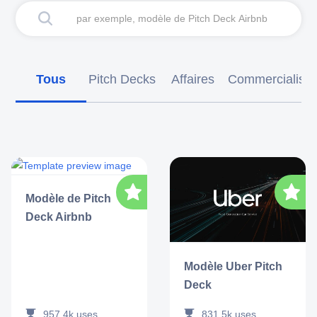
Tous
Pitch Decks
Affaires
Commercialisat
Modèle de Pitch
Deck Airbnb
Modèle Uber Pitch
Deck
957.4k
uses
831.5k
uses